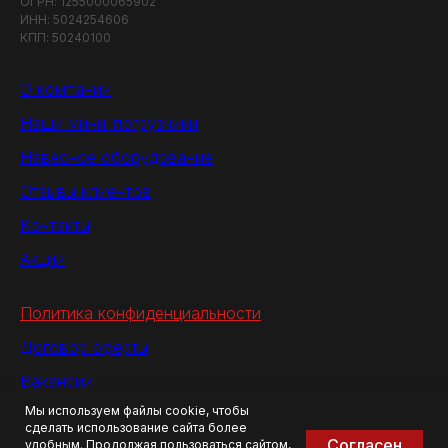
ОГРН: 1255000065902
ИНН: 5024254606
КПП: 50240100
О компании
Наши мини-погрузчики
Навесное оборудование
Отзывы клиентов
Контакты
Акции
Политика конфиденциальности
Договор оферты
Вакансии
Мы используем файлы cookie, чтобы
Оплата и доставка
сделать использование сайта более
Согласен
удобным. Продолжая пользоваться сайтом,