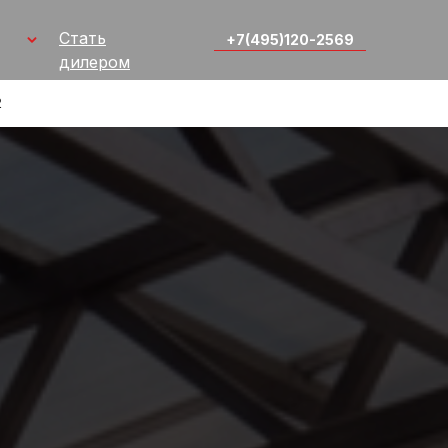
Стать
+7(495)120-2569
дилером
2