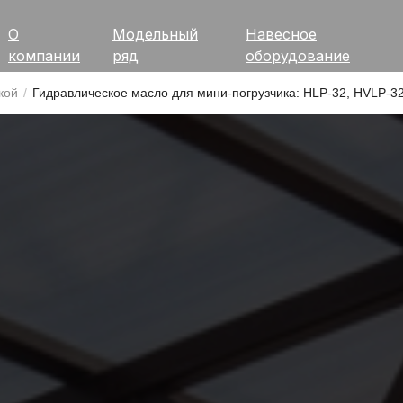
О
Модельный
Навесное
компании
ряд
оборудование
кой
/
Гидравлическое масло для мини-погрузчика: HLP-32, HVLP-3