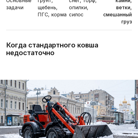
Основные
грунт,
снег, торф,
камни,
задачи
щебень,
опилки,
ветки,
ПГС, корма
силос
смешанный
груз
Когда стандартного ковша
недостаточно