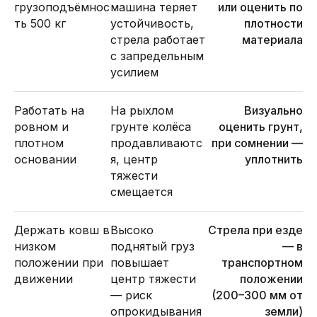
грузоподъёмнос
машина теряет
или оценить по
ть 500 кг
устойчивость,
плотности
стрела работает
материала
с запредельным
усилием
Работать на
На рыхлом
Визуально
ровном и
грунте колёса
оценить грунт,
плотном
продавливаютс
при сомнении —
основании
я, центр
уплотнить
тяжести
смещается
Держать ковш в
Высоко
Стрела при езде
низком
поднятый груз
— в
положении при
повышает
транспортном
движении
центр тяжести
положении
— риск
(200–300 мм от
опрокидывания
земли)