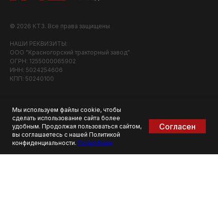
© 2026 КТЗ. Все права защищены
НАШИ РЕКВИЗИТЫ:
ООО "Красногорский тракторный завод"
ОГРН: 1255000065902
ИНН: 5024254606
КПП: 50240100
О компании
Мы используем файлы cookie, чтобы
сделать использование сайта более
Наши мини-погрузчики
Согласен
удобным. Продолжая пользоваться сайтом,
вы соглашаетесь с нашей Политикой
Навесное оборудование
конфиденциальности.
Подробнее
Отзывы клиентов
Контакты
Акции
Политика конфиденциальности