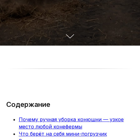
Содержание
Почему ручная уборка конюшни — узкое
место любой конефермы
Что берёт на себя мини-погрузчик