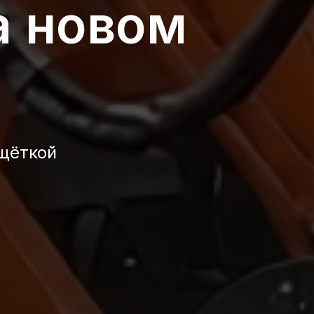
а новом
щёткой