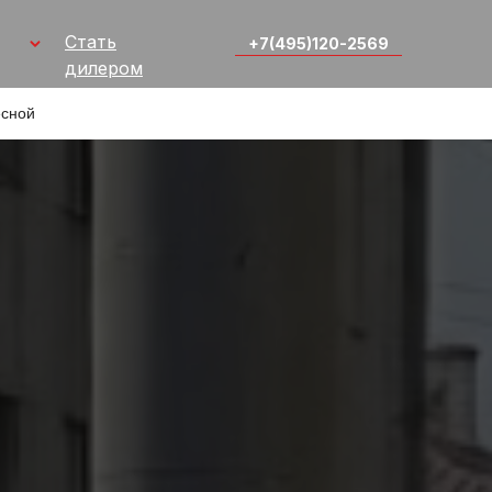
Стать
+7(495)120-2569
дилером
есной