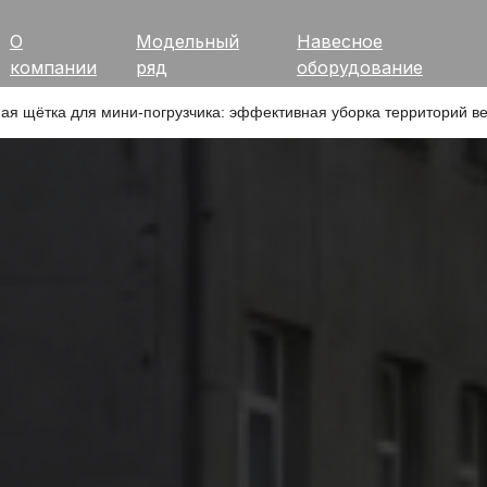
О
Модельный
Навесное
компании
ряд
оборудование
ая щётка для мини-погрузчика: эффективная уборка территорий в